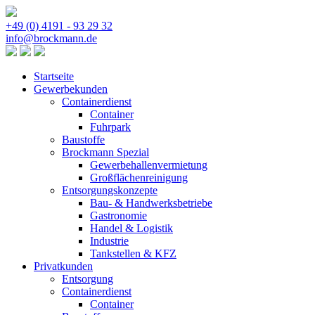
+49 (0) 4191 - 93 29 32
info@brockmann.de
Startseite
Gewerbekunden
Containerdienst
Container
Fuhrpark
Baustoffe
Brockmann Spezial
Gewerbehallenvermietung
Großflächenreinigung
Entsorgungskonzepte
Bau- & Handwerksbetriebe
Gastronomie
Handel & Logistik
Industrie
Tankstellen & KFZ
Privatkunden
Entsorgung
Containerdienst
Container