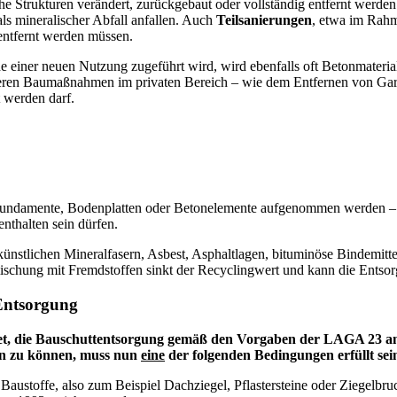
Strukturen verändert, zurückgebaut oder vollständig entfernt werden.
s mineralischer Abfall anfallen. Auch
Teilsanierungen
, etwa im Rahm
entfernt werden müssen.
 einer neuen Nutzung zugeführt wird, wird ebenfalls oft Betonmateria
ineren Baumaßnahmen im privaten Bereich – wie dem Entfernen von Ga
 werden darf.
 Fundamente, Bodenplatten oder Betonelemente aufgenommen werden – so
nthalten sein dürfen.
künstlichen Mineralfasern, Asbest, Asphaltlagen, bituminöse Bindemitt
ischung mit Fremdstoffen sinkt der Recyclingwert und kann die Entsor
-Entsorgung
htet, die Bauschuttentsorgung gemäß den Vorgaben der LAGA 23 anz
gen zu können, muss nun
eine
der folgenden Bedingungen erfüllt sei
austoffe, also zum Beispiel Dachziegel, Pflastersteine oder Ziegelbru