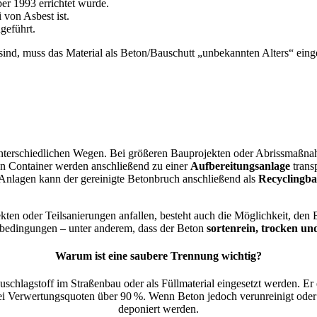
er 1993 errichtet wurde.
 von Asbest ist.
geführt.
 sind, muss das Material als Beton/Bauschutt „unbekannten Alters“ einge
nterschiedlichen Wegen. Bei größeren Bauprojekten oder Abrissmaßna
ten Container werden anschließend zu einer
Aufbereitungsanlage
transp
en Anlagen kann der gereinigte Betonbruch anschließend als
Recyclingba
ekten oder Teilsanierungen anfallen, besteht auch die Möglichkeit, den
bedingungen – unter anderem, dass der Beton
sortenrein, trocken un
Warum ist eine saubere Trennung wichtig?
uschlagstoff im Straßenbau oder als Füllmaterial eingesetzt werden. Er
i Verwertungsquoten über 90 %. Wenn Beton jedoch verunreinigt oder mi
deponiert werden.