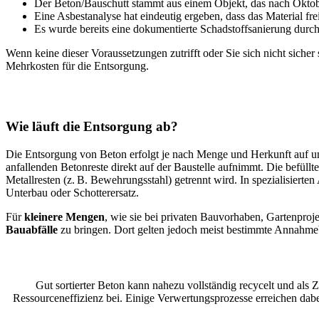
Der Beton/Bauschutt stammt aus einem Objekt, das nach Oktob
Eine Asbestanalyse hat eindeutig ergeben, dass das Material frei
Es wurde bereits eine dokumentierte Schadstoffsanierung durch
Wenn keine dieser Voraussetzungen zutrifft oder Sie sich nicht sicher
Mehrkosten für die Entsorgung.
Wie läuft die Entsorgung ab?
Die Entsorgung von Beton erfolgt je nach Menge und Herkunft auf u
anfallenden Betonreste direkt auf der Baustelle aufnimmt. Die befüll
Metallresten (z. B. Bewehrungsstahl) getrennt wird. In spezialisiert
Unterbau oder Schotterersatz.
Für
kleinere Mengen
, wie sie bei privaten Bauvorhaben, Gartenproj
Bauabfälle
zu bringen. Dort gelten jedoch meist bestimmte Annahme
Gut sortierter Beton kann nahezu vollständig recycelt und als Z
Ressourceneffizienz bei. Einige Verwertungsprozesse erreichen dabe