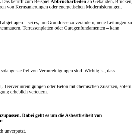
 Das betrifft zum Beispiel
Abbrucharbeiten
an Gebäuden, Brücken,
en von Kernsanierungen oder energetischen Modernisierungen,
l abgetragen – sei es, um Grundrisse zu verändern, neue Leitungen zu
rtenmauern, Terrassenplatten oder Garagenfundamenten – kann
lange sie frei von Verunreinigungen sind. Wichtig ist, dass
el, Teerverunreinigungen oder Beton mit chemischen Zusätzen, sofern
gung erheblich verteuern.
upassen. Dabei geht es um die Asbestfreiheit von
n:
ch unverputzt.