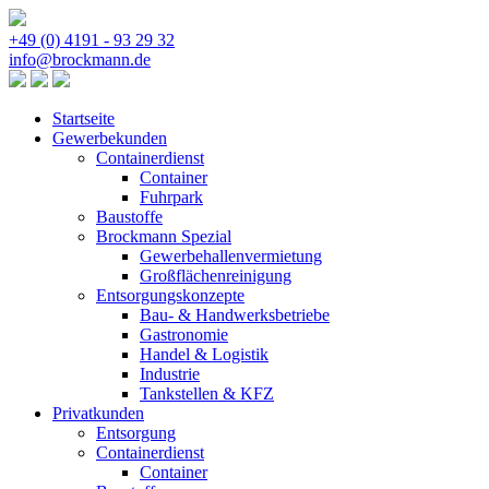
+49 (0) 4191 - 93 29 32
info@brockmann.de
Startseite
Gewerbekunden
Containerdienst
Container
Fuhrpark
Baustoffe
Brockmann Spezial
Gewerbehallenvermietung
Großflächenreinigung
Entsorgungskonzepte
Bau- & Handwerksbetriebe
Gastronomie
Handel & Logistik
Industrie
Tankstellen & KFZ
Privatkunden
Entsorgung
Containerdienst
Container