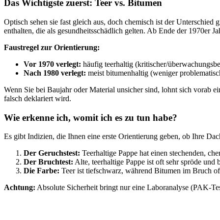
Das Wichtigste zuerst: Teer vs. Bitumen
Optisch sehen sie fast gleich aus, doch chemisch ist der Unterschied
enthalten, die als gesundheitsschädlich gelten. Ab Ende der 1970er 
Faustregel zur Orientierung:
Vor 1970 verlegt:
häufig teerhaltig (kritischer/überwachungsbe
Nach 1980 verlegt:
meist bitumenhaltig (weniger problematisc
Wenn Sie bei Baujahr oder Material unsicher sind, lohnt sich vorab 
falsch deklariert wird.
Wie erkenne ich, womit ich es zu tun habe?
Es gibt Indizien, die Ihnen eine erste Orientierung geben, ob Ihre Da
Der Geruchstest:
Teerhaltige Pappe hat einen stechenden, chem
Der Bruchtest:
Alte, teerhaltige Pappe ist oft sehr spröde und
Die Farbe:
Teer ist tiefschwarz, während Bitumen im Bruch o
Achtung:
Absolute Sicherheit bringt nur eine Laboranalyse (PAK-Tes