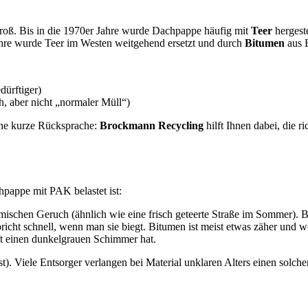
 groß. Bis in die 1970er Jahre wurde Dachpappe häufig mit
Teer
hergest
Jahre wurde Teer im Westen weitgehend ersetzt und durch
Bitumen
aus E
dürftiger)
h, aber nicht „normaler Müll“)
eine kurze Rücksprache:
Brockmann Recycling
hilft Ihnen dabei, die 
chpappe mit PAK belastet ist:
ischen Geruch (ähnlich wie eine frisch geteerte Straße im Sommer). Bi
 bricht schnell, wenn man sie biegt. Bitumen ist meist etwas zäher und w
ft einen dunkelgrauen Schimmer hat.
t). Viele Entsorger verlangen bei Material unklaren Alters einen solc